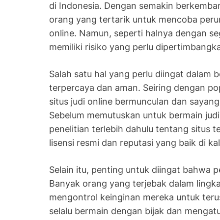
di Indonesia. Dengan semakin berkemban
orang yang tertarik untuk mencoba peru
online. Namun, seperti halnya dengan sega
memiliki risiko yang perlu dipertimbangk
Salah satu hal yang perlu diingat dalam b
terpercaya dan aman. Seiring dengan pop
situs judi online bermunculan dan sayan
Sebelum memutuskan untuk bermain judi 
penelitian terlebih dahulu tentang situs t
lisensi resmi dan reputasi yang baik di ka
Selain itu, penting untuk diingat bahwa p
Banyak orang yang terjebak dalam lingkar
mengontrol keinginan mereka untuk terus
selalu bermain dengan bijak dan mengatu