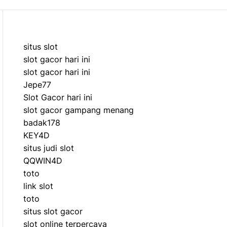
U
N
I
A
F
U
T
R
F
C
C
L
H
H
E
C
situs slot
O
slot gacor hari ini
L
O
slot gacor hari ini
R
Jepe77
M
O
Slot Gacor hari ini
D
slot gacor gampang menang
E
badak178
KEY4D
situs judi slot
QQWIN4D
toto
link slot
toto
situs slot gacor
slot online terpercaya