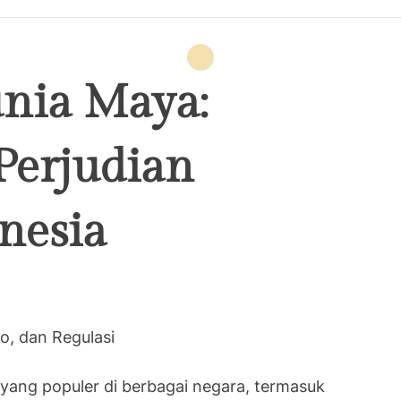
unia Maya:
Perjudian
nesia
ko, dan Regulasi
 yang populer di berbagai negara, termasuk