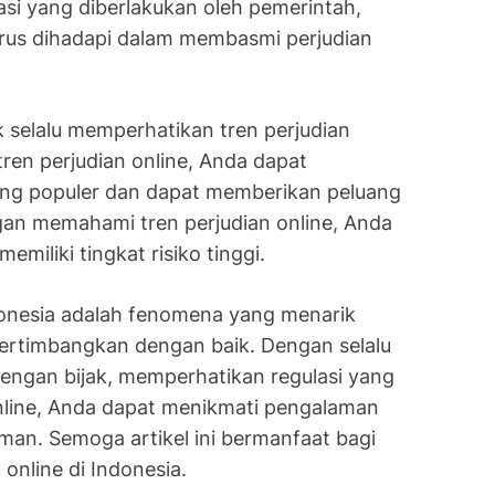
i yang diberlakukan oleh pemerintah,
us dihadapi dalam membasmi perjudian
k selalu memperhatikan tren perjudian
ren perjudian online, Anda dapat
ng populer dan dapat memberikan peluang
ngan memahami tren perjudian online, Anda
miliki tingkat risiko tinggi.
ndonesia adalah fenomena yang menarik
ipertimbangkan dengan baik. Dengan selalu
dengan bijak, memperhatikan regulasi yang
nline, Anda dapat menikmati pengalaman
man. Semoga artikel ini bermanfaat bagi
online di Indonesia.