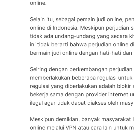
online.
Selain itu, sebagai pemain judi online, 
online di Indonesia. Meskipun perjudian s
tidak ada undang-undang yang secara kh
ini tidak berarti bahwa perjudian online d
bermain judi online dengan hati-hati da
Seiring dengan perkembangan perjudian o
memberlakukan beberapa regulasi untuk m
regulasi yang diberlakukan adalah blokir s
bekerja sama dengan provider internet un
ilegal agar tidak dapat diakses oleh masy
Meskipun demikian, banyak masyarakat In
online melalui VPN atau cara lain untuk men